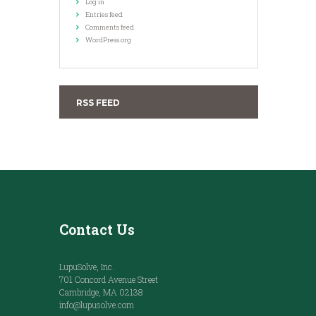
Log in
Entries feed
Comments feed
WordPress.org
RSS FEED
Contact Us
LupuSolve, Inc.
701 Concord Avenue Street
Cambridge, MA 02138
info@lupusolve.com