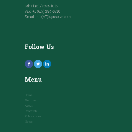
Tel: +1 (617) 553-1015
Fax: +1 (617) 294-5710
Email: info(AT)lupusolve.com
Follow Us
Menu
Home
Features
About
Research
Publications
News