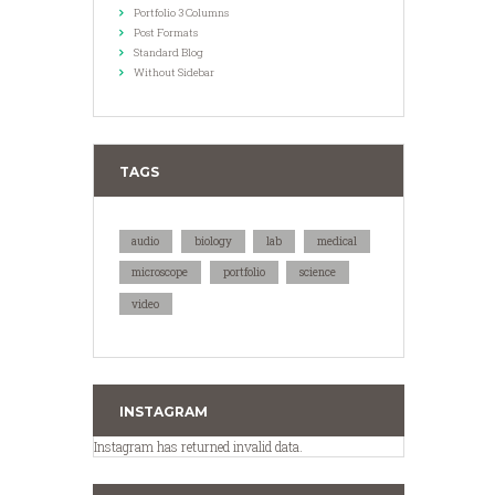
Portfolio 3 Columns
Post Formats
Standard Blog
Without Sidebar
TAGS
audio
biology
lab
medical
microscope
portfolio
science
video
INSTAGRAM
Instagram has returned invalid data.