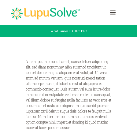
What Causes CDC Bird Flu?
Lorem ipsum dolor sit amet, consectetuer adipiscing
elit, sed diam nonummy nibh euismod tincidunt ut
laoreet dolore magna aliquam erat volutpat. Ut wisi
enim ad minim veniam, quis nostrud exerci tation
ullamcorper suscipit lobortis nisl ut aliquip ex ea
commodo consequat. Duis autem vel eum iriure dolor
in hendrerit in vulputate velit esse molestie consequat,
vel illum dolore eu feugiat nulla facilisis at vero eros et
accumsan et iusto odio dignissim qui blandit praesent
luptatum zzril delenit augue duis dolore te feugait nulla
facilisi. Nam liber tempor cum soluta nobis eleifend
option congue nihil imperdiet doming id quod mazim
placerat facer possim assum.