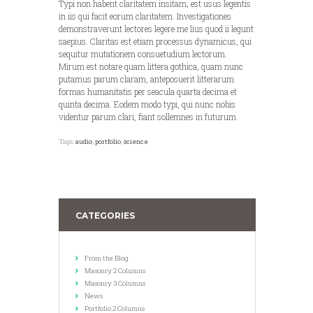
Typi non habent claritatem insitam; est usus legentis
in iis qui facit eorum claritatem. Investigationes
demonstraverunt lectores legere me lius quod ii legunt
saepius. Claritas est etiam processus dynamicus, qui
sequitur mutationem consuetudium lectorum.
Mirum est notare quam littera gothica, quam nunc
putamus parum claram, anteposuerit litterarum
formas humanitatis per seacula quarta decima et
quinta decima. Eodem modo typi, qui nunc nobis
videntur parum clari, fiant sollemnes in futurum.
Tags:
audio
,
portfolio
,
science
CATEGORIES
From the Blog
Masonry 2 Columns
Masonry 3 Columns
News
Portfolio 2 Columns