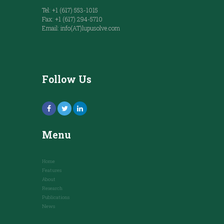
Tel: +1 (617) 553-1015
Fax: +1 (617) 294-5710
Email: info(AT)lupusolve.com
Follow Us
Menu
Home
Features
About
Research
Publications
News