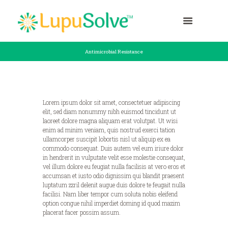
Antimicrobial Resistance
Lorem ipsum dolor sit amet, consectetuer adipiscing
elit, sed diam nonummy nibh euismod tincidunt ut
laoreet dolore magna aliquam erat volutpat. Ut wisi
enim ad minim veniam, quis nostrud exerci tation
ullamcorper suscipit lobortis nisl ut aliquip ex ea
commodo consequat. Duis autem vel eum iriure dolor
in hendrerit in vulputate velit esse molestie consequat,
vel illum dolore eu feugiat nulla facilisis at vero eros et
accumsan et iusto odio dignissim qui blandit praesent
luptatum zzril delenit augue duis dolore te feugait nulla
facilisi. Nam liber tempor cum soluta nobis eleifend
option congue nihil imperdiet doming id quod mazim
placerat facer possim assum.