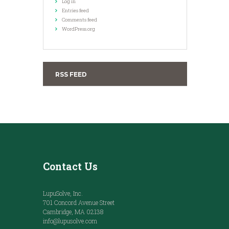
Log in
Entries feed
Comments feed
WordPress.org
RSS FEED
Contact Us
LupuSolve, Inc.
701 Concord Avenue Street
Cambridge, MA 02138
info@lupusolve.com