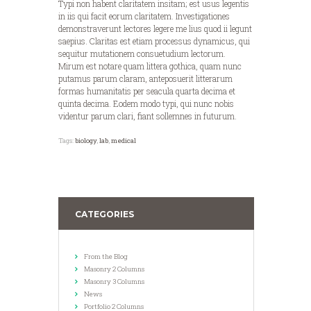
Typi non habent claritatem insitam; est usus legentis
in iis qui facit eorum claritatem. Investigationes
demonstraverunt lectores legere me lius quod ii legunt
saepius. Claritas est etiam processus dynamicus, qui
sequitur mutationem consuetudium lectorum.
Mirum est notare quam littera gothica, quam nunc
putamus parum claram, anteposuerit litterarum
formas humanitatis per seacula quarta decima et
quinta decima. Eodem modo typi, qui nunc nobis
videntur parum clari, fiant sollemnes in futurum.
Tags:
biology
,
lab
,
medical
CATEGORIES
From the Blog
Masonry 2 Columns
Masonry 3 Columns
News
Portfolio 2 Columns