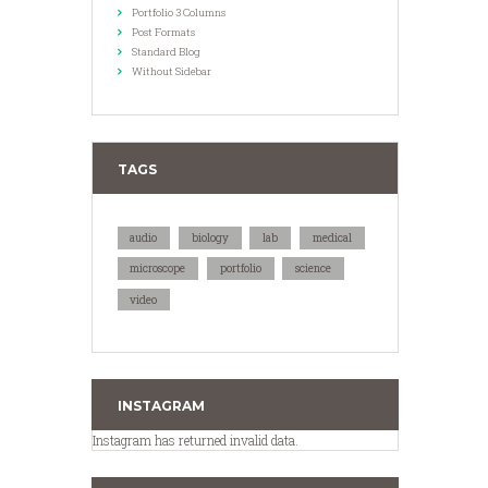
Portfolio 3 Columns
Post Formats
Standard Blog
Without Sidebar
TAGS
audio
biology
lab
medical
microscope
portfolio
science
video
INSTAGRAM
Instagram has returned invalid data.